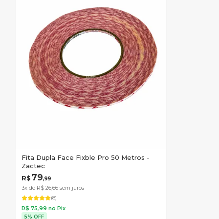
Fita Dupla Face Fixble Pro 50 Metros -
Zactec
79
R$
,
99
3x de R$
26
,
66
sem juros
(
8
)
R$
75
,
99
no Pix
5% OFF