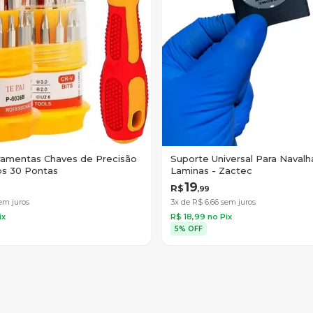
rramentas Chaves de Precisão
Suporte Universal Para Navalh
ps 30 Pontas
Laminas - Zactec
19
R$
,
99
em juros
3x de R$
6
,
66
sem juros
ix
R$
18
,
99
no Pix
5% OFF