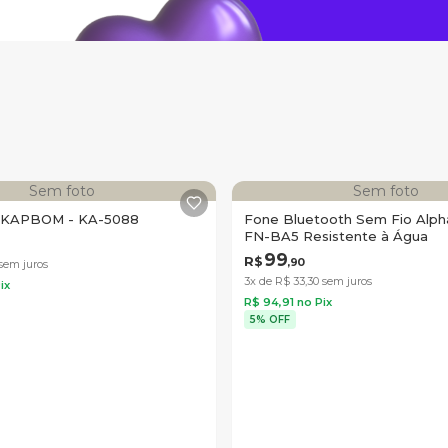
Sem foto
Sem foto
r KAPBOM - KA-5088
Fone Bluetooth Sem Fio Alp
FN-BA5 Resistente à Água
99
R$
,
90
sem juros
3x de R$
33
,
30
sem juros
ix
R$
94
,
91
no Pix
5% OFF