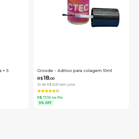
a + 5
Groode - Aditivo para colagem 10ml
18
R$
,
00
3x de R$
6
,
00
sem juros
(
5
)
R$
17
,
10
no Pix
5% OFF