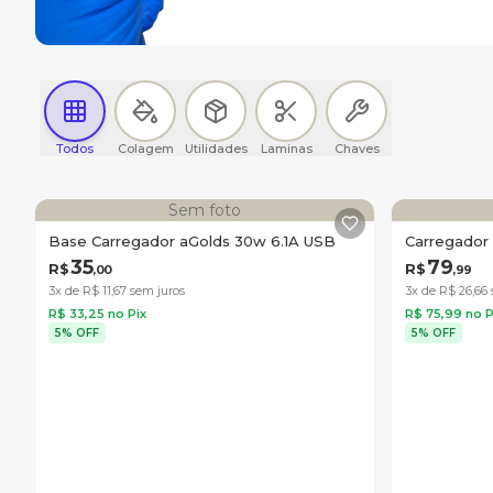
Todos
Colagem
Utilidades
Laminas
Chaves
Sem foto
Base Carregador aGolds 30w 6.1A USB
Carregado
35
79
R$
R$
,
00
,
99
3x de R$
11
,
67
sem juros
3x de R$
26
,
66
R$
33
,
25
no Pix
R$
75
,
99
no P
5% OFF
5% OFF