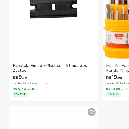
Espatula Fina de Plastico - 5 Unidades -
Mini Kit Fe
Zactec
Fenda Phili
9
19
R$
R$
,
99
,
99
3x de R$
3
,
33
sem juros
3x de R$
6
,
66
s
R$
9
,
49
no Pix
R$
18
,
99
no P
5% OFF
5% OFF